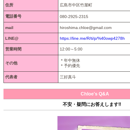
住所
広島市中区竹屋町
電話番号
080-2925-2315
mail
hiroshima.chloe@gmail.com
LINE@
https://line.me/R/ti/p/%40owp4278h
営業時間
12:00～5:00
＊年中無休
その他
＊予約優先
代表者
三好真斗
Chloe's Q&A
不安・疑問にお答えします‼︎